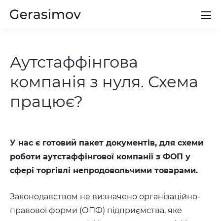
Потрібна допомога?
Аутстаффінгова
Іноді життя ставить нас в несподівані неприємні
обставини, в яких неможливо обійтись без
компанія з нуля. Схема
допомоги адвоката.
працює?
Звертайтесь до мене
+38 (097) 118-63-11
Пн-пт 9:00-19:00
У нас є готовий пакет документів, для схеми
роботи аутстаффінгової компанії з ФОП у
Звернутися
сфері торгівлі непродовольчими товарами.
Законодавством не визначено організаційно-
правової форми (ОПФ) підприємства, яке