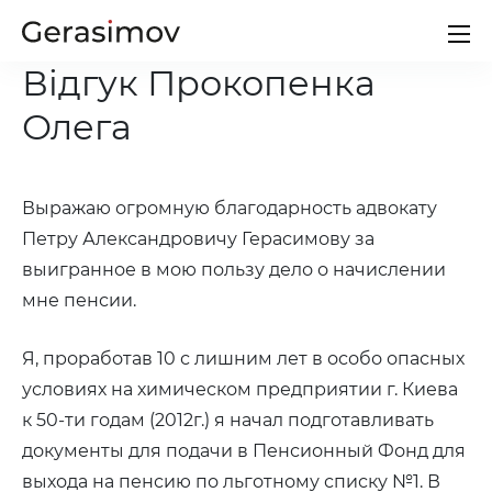
Відгук Прокопенка
Потрібна допомога?
Олега
Іноді життя ставить нас в несподівані неприємні
обставини, в яких неможливо обійтись без
допомоги адвоката.
Выражаю огромную благодарность адвокату
Звертайтесь до мене
Петру Александровичу Герасимову за
выигранное в мою пользу дело о начислении
+38 (097) 118-63-11
Пн-пт 9:00-19:00
мне пенсии.
Я, проработав 10 с лишним лет в особо опасных
Звернутися
условиях на химическом предприятии г. Киева
к 50-ти годам (2012г.) я начал подготавливать
документы для подачи в Пенсионный Фонд для
выхода на пенсию по льготному списку №1. В